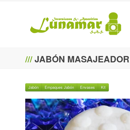
///
JABÓN MASAJEADOR
Jabón
Empaques Jabón
Envases
Kit