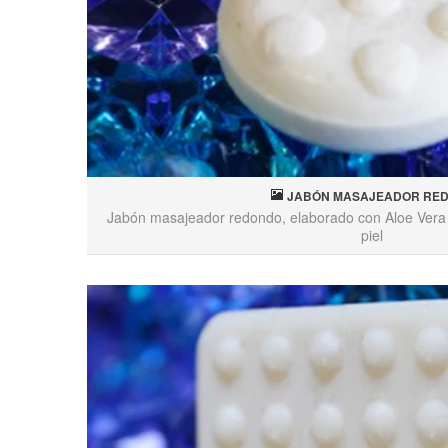
JABÓN MASAJEADOR RE
Jabón masajeador redondo, elaborado con Aloe Vera 
piel